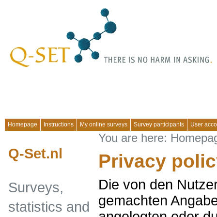
Homepage
Instructions
My online surveys
Survey participants
User acco
You are here:
Homepa
Q-Set.nl
Privacy poli
Die von den Nutze
Surveys,
gemachten Angabe
statistics and
angelegten oder d