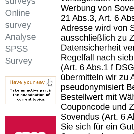
surveys
Werbung von Soven
Online
21 Abs.3, Art. 6 A
survey
Adresse wird von 
Analyse
ausschließlich zu
Datensicherheit v
SPSS
Regelfall nach sie
Survey
(Art. 6 Abs.1 f D
übermitteln wir z
pseudonymisiert B
Bestellwert mit Wä
Couponcode und Ze
Sovendus (Art. 6 
Sie sich für ein G