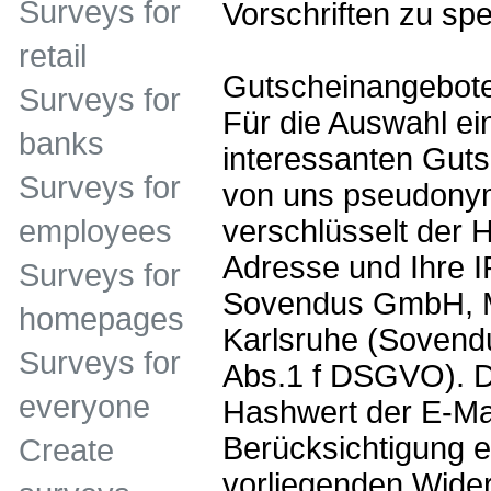
Surveys for
Vorschriften zu sp
retail
Gutscheinangebot
Surveys for
Für die Auswahl ein
banks
interessanten Gut
Surveys for
von uns pseudonym
verschlüsselt der 
employees
Adresse und Ihre I
Surveys for
Sovendus GmbH, Mo
homepages
Karlsruhe (Sovendus
Surveys for
Abs.1 f DSGVO). D
everyone
Hashwert der E-Mai
Berücksichtigung 
Create
vorliegenden Wide