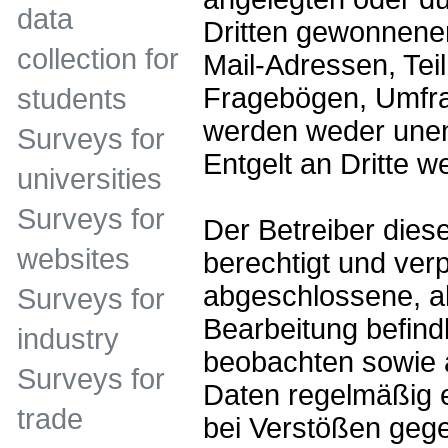
data
Dritten gewonnenen
collection for
Mail-Adressen, Te
Fragebögen, Umfr
students
werden weder unen
Surveys for
Entgelt an Dritte w
universities
Surveys for
Der Betreiber dies
websites
berechtigt und verpf
abgeschlossene, ak
Surveys for
Bearbeitung befind
industry
beobachten sowie 
Surveys for
Daten regelmäßig 
trade
bei Verstößen gege